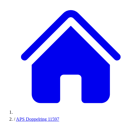
/
APS Doppelring 11597