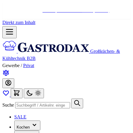
Hotline:
+498004566000
Mo-Fr (7-17 Uhr)
Direkt zum Inhalt
Großküchen- &
Kühltechnik B2B
Gewerbe
/
Privat
Suche
SALE
Kochen