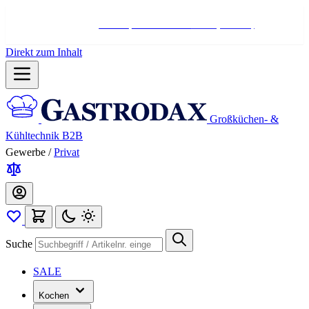
Hotline:
+498004566000
Mo-Fr (7-17 Uhr)
Direkt zum Inhalt
Großküchen- &
Kühltechnik B2B
Gewerbe
/
Privat
Suche
SALE
Kochen