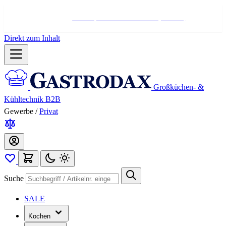
Hotline:
+498004566000
Mo-Fr (7-17 Uhr)
Direkt zum Inhalt
Großküchen- &
Kühltechnik B2B
Gewerbe
/
Privat
Suche
SALE
Kochen