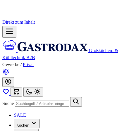
Hotline:
+498004566000
Mo-Fr (7-17 Uhr)
Direkt zum Inhalt
Großküchen- &
Kühltechnik B2B
Gewerbe
/
Privat
Suche
SALE
Kochen