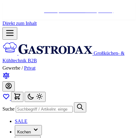
Hotline:
+498004566000
Mo-Fr (7-17 Uhr)
Direkt zum Inhalt
Großküchen- &
Kühltechnik B2B
Gewerbe
/
Privat
Suche
SALE
Kochen