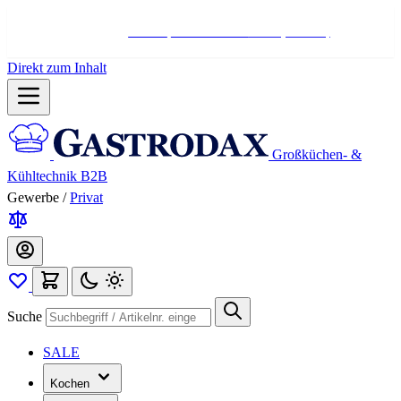
Hotline:
+498004566000
Mo-Fr (7-17 Uhr)
Direkt zum Inhalt
Großküchen- &
Kühltechnik B2B
Gewerbe
/
Privat
Suche
SALE
Kochen