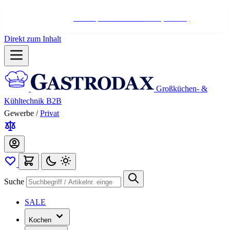
Hotline:
+498004566000
Mo-Fr (7-17 Uhr)
Direkt zum Inhalt
Großküchen- &
Kühltechnik B2B
Gewerbe
/
Privat
Suche
SALE
Kochen