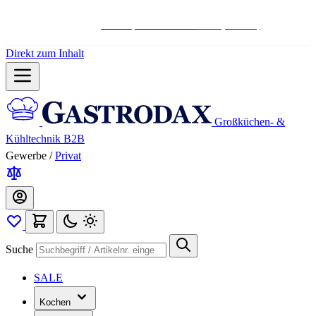
Hotline:
+498004566000
Mo-Fr (7-17 Uhr)
Direkt zum Inhalt
Großküchen- &
Kühltechnik B2B
Gewerbe
/
Privat
Suche
SALE
Kochen