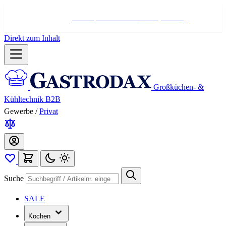
Hotline:
+498004566000
Mo-Fr (7-17 Uhr)
Direkt zum Inhalt
Großküchen- &
Kühltechnik B2B
Gewerbe
/
Privat
Suche
SALE
Kochen