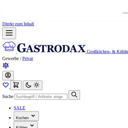
Ko
Direkt zum Inhalt
Großküchen- & Kühlt
Gewerbe
/
Privat
Suche
SALE
Kochen
Kühlen