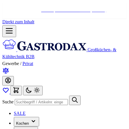
Hotline:
+498004566000
Mo-Fr (7-17 Uhr)
Direkt zum Inhalt
Großküchen- &
Kühltechnik B2B
Gewerbe
/
Privat
Suche
SALE
Kochen