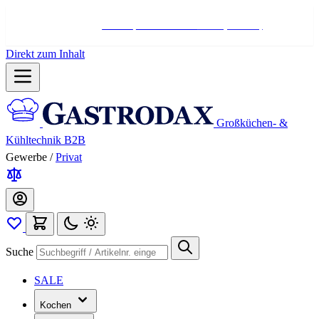
Hotline:
+498004566000
Mo-Fr (7-17 Uhr)
Direkt zum Inhalt
Großküchen- &
Kühltechnik B2B
Gewerbe
/
Privat
Suche
SALE
Kochen