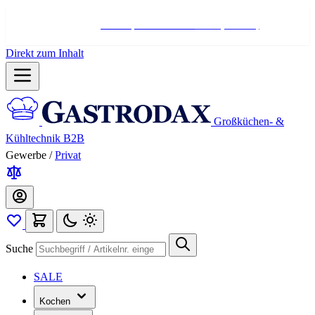
Hotline:
+498004566000
Mo-Fr (7-17 Uhr)
Direkt zum Inhalt
Großküchen- &
Kühltechnik B2B
Gewerbe
/
Privat
Suche
SALE
Kochen