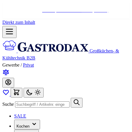
Hotline:
+498004566000
Mo-Fr (7-17 Uhr)
Direkt zum Inhalt
Großküchen- &
Kühltechnik B2B
Gewerbe
/
Privat
Suche
SALE
Kochen