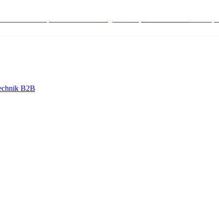
stenlose Bestell-, Service- & Beratungshotline:
+498004566000
Mo-Fr (7
echnik B2B