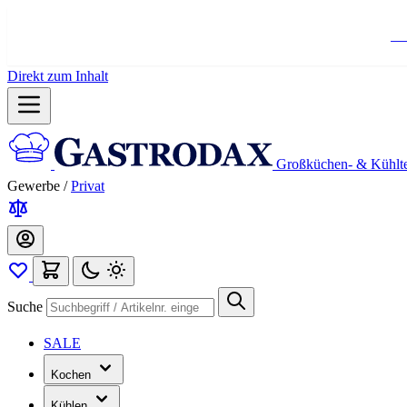
Ko
Direkt zum Inhalt
Großküchen- & Kühlt
Gewerbe
/
Privat
Suche
SALE
Kochen
Kühlen