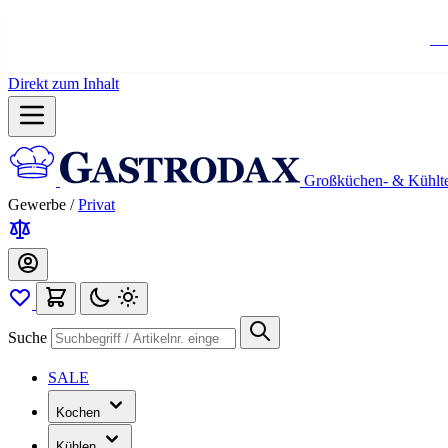
Ko
Direkt zum Inhalt
Großküchen- & Kühlt
Gewerbe
/
Privat
Suche
SALE
Kochen
Kühlen