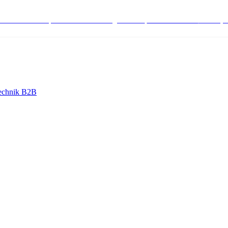
stenlose Bestell-, Service- & Beratungshotline:
+498004566000
Mo-Fr (7
echnik B2B