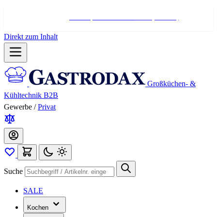
Hotline:
+498004566000
Mo-Fr (7-17 Uhr)
Direkt zum Inhalt
Großküchen- &
Kühltechnik B2B
Gewerbe
/
Privat
Suche
SALE
Kochen