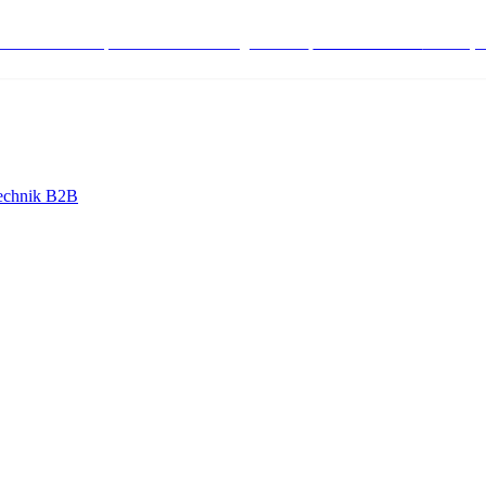
stenlose Bestell-, Service- & Beratungshotline:
+498004566000
Mo-Fr (7
echnik B2B