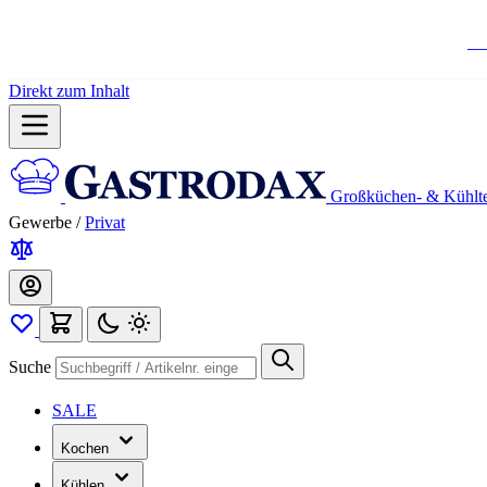
Ko
Direkt zum Inhalt
Großküchen- & Kühlt
Gewerbe
/
Privat
Suche
SALE
Kochen
Kühlen