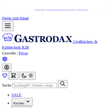
Hotline:
+498004566000
Mo-Fr (7-17 Uhr)
Direkt zum Inhalt
Großküchen- &
Kühltechnik B2B
Gewerbe
/
Privat
Suche
SALE
Kochen