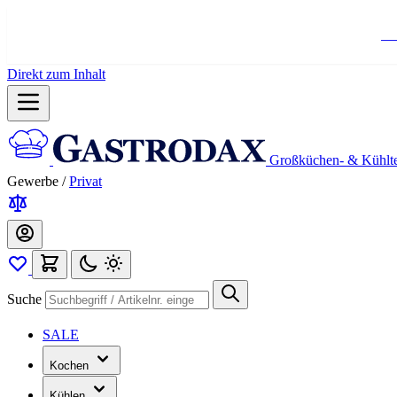
Ko
Direkt zum Inhalt
Großküchen- & Kühlt
Gewerbe
/
Privat
Suche
SALE
Kochen
Kühlen