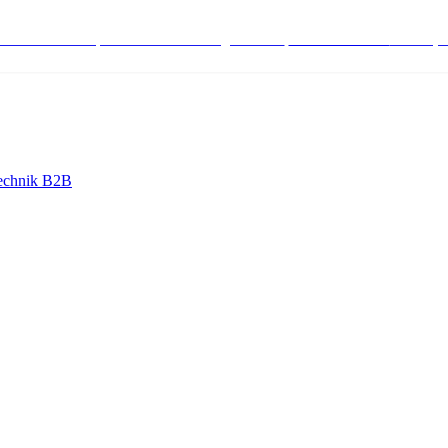
stenlose Bestell-, Service- & Beratungshotline:
+498004566000
Mo-Fr (7
echnik B2B