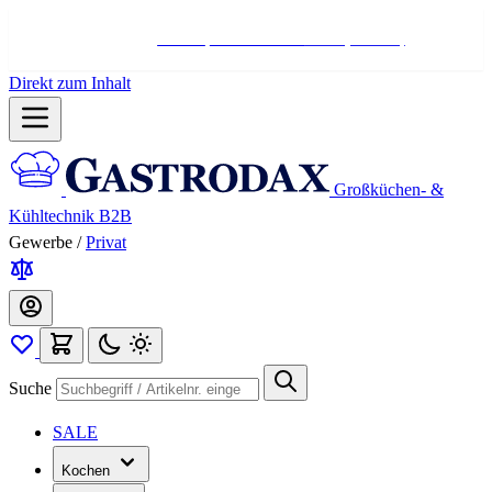
Hotline:
+498004566000
Mo-Fr (7-17 Uhr)
Direkt zum Inhalt
Großküchen- &
Kühltechnik B2B
Gewerbe
/
Privat
Suche
SALE
Kochen