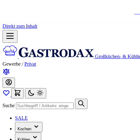
Ko
Direkt zum Inhalt
Großküchen- & Kühlt
Gewerbe
/
Privat
Suche
SALE
Kochen
Kühlen