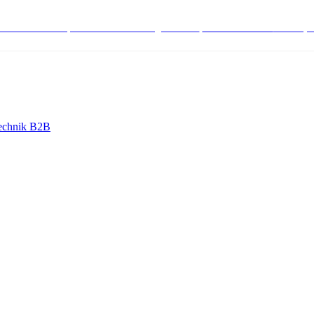
stenlose Bestell-, Service- & Beratungshotline:
+498004566000
Mo-Fr (7
echnik B2B