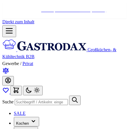
Hotline:
+498004566000
Mo-Fr (7-17 Uhr)
Direkt zum Inhalt
Großküchen- &
Kühltechnik B2B
Gewerbe
/
Privat
Suche
SALE
Kochen