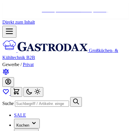
Hotline:
+498004566000
Mo-Fr (7-17 Uhr)
Direkt zum Inhalt
Großküchen- &
Kühltechnik B2B
Gewerbe
/
Privat
Suche
SALE
Kochen