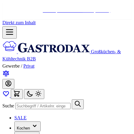
Hotline:
+498004566000
Mo-Fr (7-17 Uhr)
Direkt zum Inhalt
Großküchen- &
Kühltechnik B2B
Gewerbe
/
Privat
Suche
SALE
Kochen