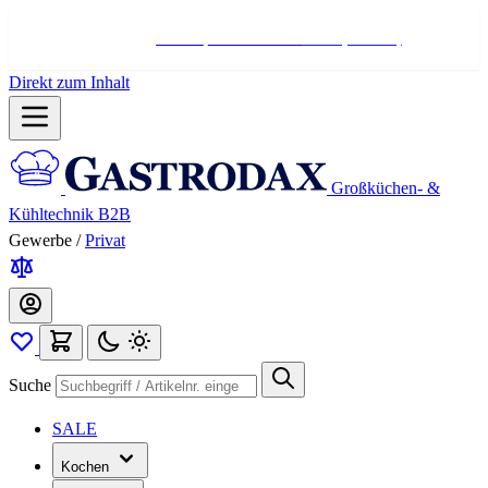
Hotline:
+498004566000
Mo-Fr (7-17 Uhr)
Direkt zum Inhalt
Großküchen- &
Kühltechnik B2B
Gewerbe
/
Privat
Suche
SALE
Kochen