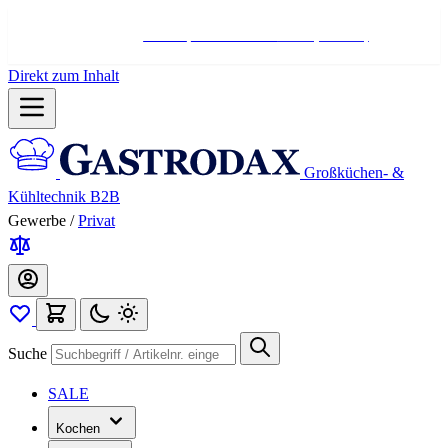
Hotline:
+498004566000
Mo-Fr (7-17 Uhr)
Direkt zum Inhalt
Großküchen- &
Kühltechnik B2B
Gewerbe
/
Privat
Suche
SALE
Kochen