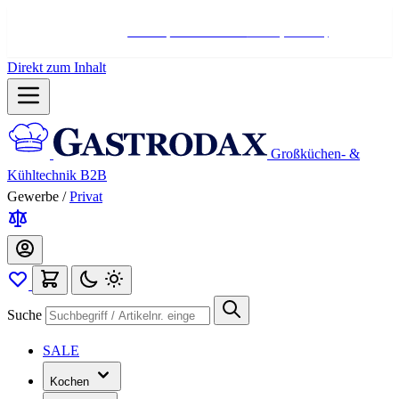
Hotline:
+498004566000
Mo-Fr (7-17 Uhr)
Direkt zum Inhalt
Großküchen- &
Kühltechnik B2B
Gewerbe
/
Privat
Suche
SALE
Kochen