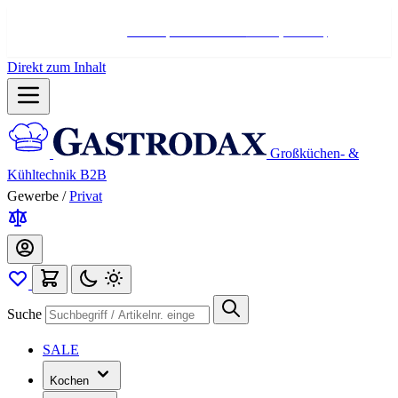
Hotline:
+498004566000
Mo-Fr (7-17 Uhr)
Direkt zum Inhalt
Großküchen- &
Kühltechnik B2B
Gewerbe
/
Privat
Suche
SALE
Kochen