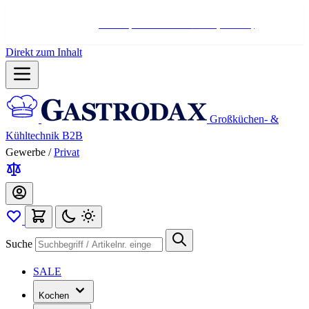
Hotline:
+498004566000
Mo-Fr (7-17 Uhr)
Direkt zum Inhalt
Großküchen- &
Kühltechnik B2B
Gewerbe
/
Privat
Suche
SALE
Kochen