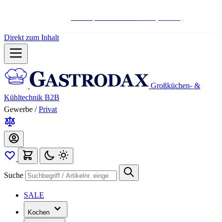
Hotline:
+498004566000
Mo-Fr (7-17 Uhr)
Direkt zum Inhalt
Großküchen- &
Kühltechnik B2B
Gewerbe
/
Privat
Suche
SALE
Kochen