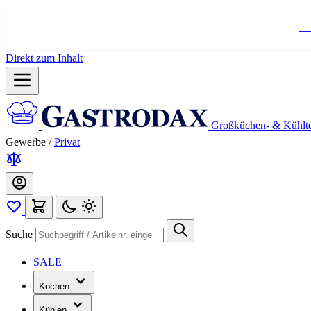
Ko
Direkt zum Inhalt
Großküchen- & Kühlt
Gewerbe
/
Privat
Suche
SALE
Kochen
Kühlen