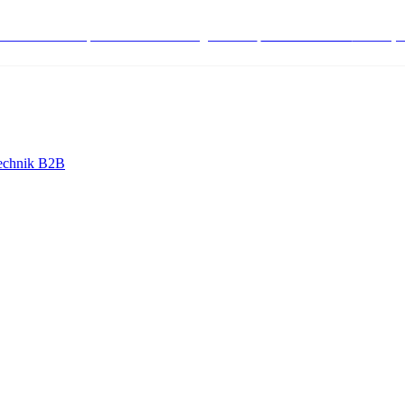
stenlose Bestell-, Service- & Beratungshotline:
+498004566000
Mo-Fr (7
echnik B2B