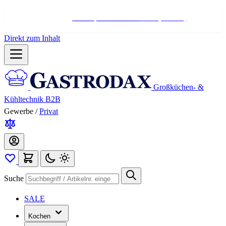
Hotline:
+498004566000
Mo-Fr (7-17 Uhr)
Direkt zum Inhalt
Großküchen- &
Kühltechnik B2B
Gewerbe
/
Privat
Suche
SALE
Kochen