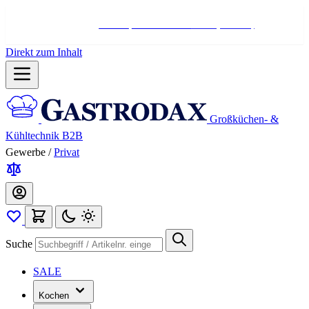
Hotline:
+498004566000
Mo-Fr (7-17 Uhr)
Direkt zum Inhalt
Großküchen- &
Kühltechnik B2B
Gewerbe
/
Privat
Suche
SALE
Kochen