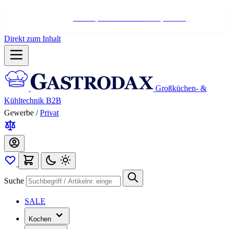
Hotline:
+498004566000
Mo-Fr (7-17 Uhr)
Direkt zum Inhalt
Großküchen- &
Kühltechnik B2B
Gewerbe
/
Privat
Suche
SALE
Kochen