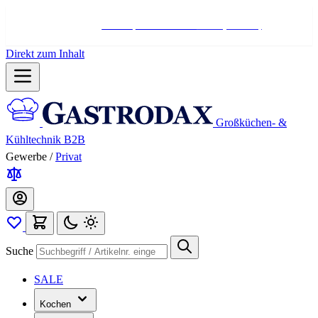
Hotline:
+498004566000
Mo-Fr (7-17 Uhr)
Direkt zum Inhalt
Großküchen- &
Kühltechnik B2B
Gewerbe
/
Privat
Suche
SALE
Kochen