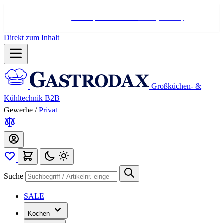
Hotline:
+498004566000
Mo-Fr (7-17 Uhr)
Direkt zum Inhalt
Großküchen- &
Kühltechnik B2B
Gewerbe
/
Privat
Suche
SALE
Kochen