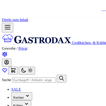
Ko
Direkt zum Inhalt
Großküchen- & Kühlt
Gewerbe
/
Privat
Suche
SALE
Kochen
Kühlen