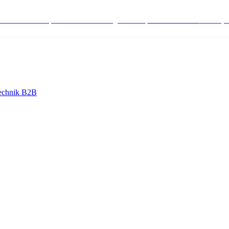
stenlose Bestell-, Service- & Beratungshotline:
+498004566000
Mo-Fr (7
echnik B2B