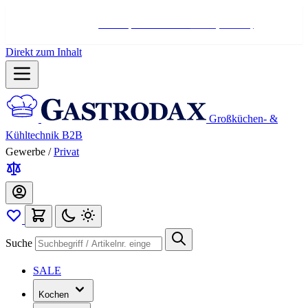
Hotline:
+498004566000
Mo-Fr (7-17 Uhr)
Direkt zum Inhalt
Großküchen- &
Kühltechnik B2B
Gewerbe
/
Privat
Suche
SALE
Kochen