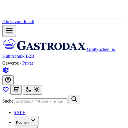
Hotline:
+498004566000
Mo-Fr (7-17 Uhr)
Direkt zum Inhalt
Großküchen- &
Kühltechnik B2B
Gewerbe
/
Privat
Suche
SALE
Kochen