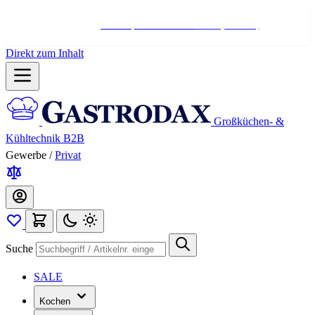
Hotline:
+498004566000
Mo-Fr (7-17 Uhr)
Direkt zum Inhalt
Großküchen- &
Kühltechnik B2B
Gewerbe
/
Privat
Suche
SALE
Kochen