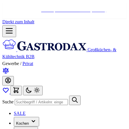
Hotline:
+498004566000
Mo-Fr (7-17 Uhr)
Direkt zum Inhalt
Großküchen- &
Kühltechnik B2B
Gewerbe
/
Privat
Suche
SALE
Kochen