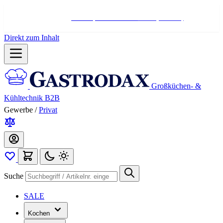
Hotline:
+498004566000
Mo-Fr (7-17 Uhr)
Direkt zum Inhalt
Großküchen- &
Kühltechnik B2B
Gewerbe
/
Privat
Suche
SALE
Kochen