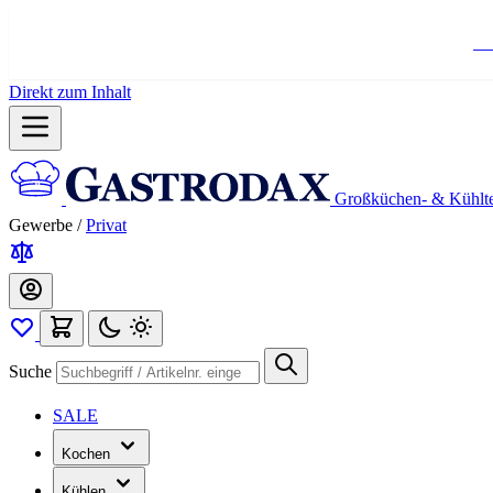
Ko
Direkt zum Inhalt
Großküchen- & Kühlt
Gewerbe
/
Privat
Suche
SALE
Kochen
Kühlen