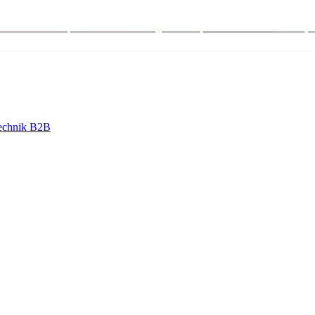
stenlose Bestell-, Service- & Beratungshotline:
+498004566000
Mo-Fr (7
echnik B2B