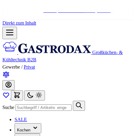
Hotline:
+498004566000
Mo-Fr (7-17 Uhr)
Direkt zum Inhalt
Großküchen- &
Kühltechnik B2B
Gewerbe
/
Privat
Suche
SALE
Kochen