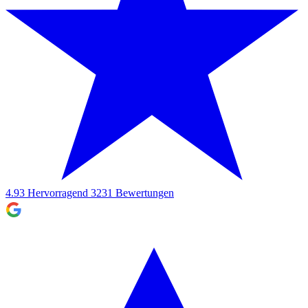
4.93
Hervorragend
3231
Bewertungen