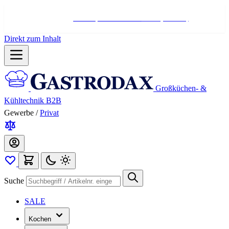
Hotline:
+498004566000
Mo-Fr (7-17 Uhr)
Direkt zum Inhalt
Großküchen- &
Kühltechnik B2B
Gewerbe
/
Privat
Suche
SALE
Kochen