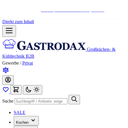
Hotline:
+498004566000
Mo-Fr (7-17 Uhr)
Direkt zum Inhalt
Großküchen- &
Kühltechnik B2B
Gewerbe
/
Privat
Suche
SALE
Kochen