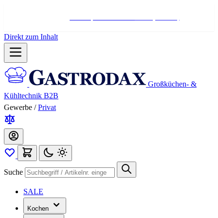
Hotline:
+498004566000
Mo-Fr (7-17 Uhr)
Direkt zum Inhalt
Großküchen- &
Kühltechnik B2B
Gewerbe
/
Privat
Suche
SALE
Kochen