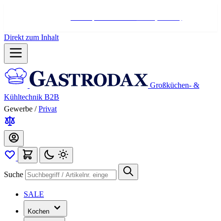
Hotline:
+498004566000
Mo-Fr (7-17 Uhr)
Direkt zum Inhalt
Großküchen- &
Kühltechnik B2B
Gewerbe
/
Privat
Suche
SALE
Kochen