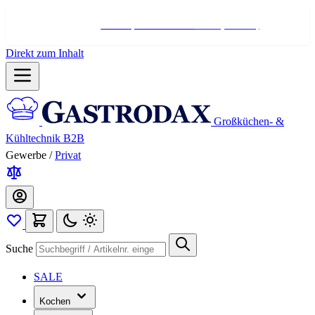
Hotline:
+498004566000
Mo-Fr (7-17 Uhr)
Direkt zum Inhalt
Großküchen- &
Kühltechnik B2B
Gewerbe
/
Privat
Suche
SALE
Kochen